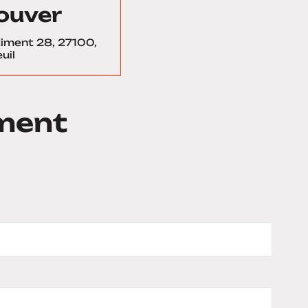
ouver
âtiment 28, 27100,
uil
ment