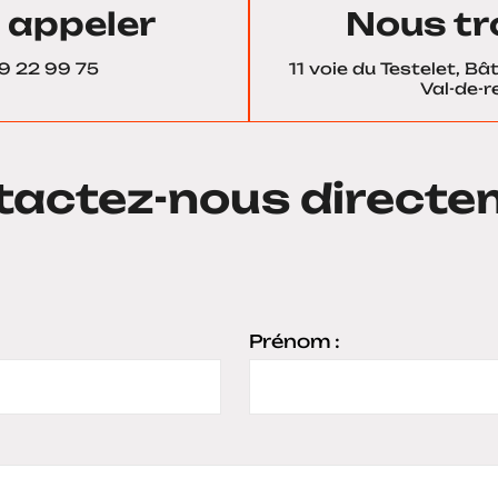
 appeler
Nous tr
9 22 99 75
11 voie du Testelet, B
Val-de-re
tactez-nous directe
Prénom :