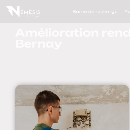
Borne de recharge
P
Amélioration ren
Bernay