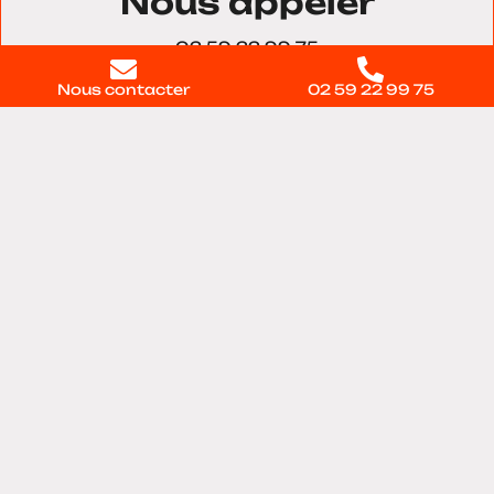
Nous appeler
02 59 22 99 75
Nous contacter
02 59 22 99 75
Nous trouver
11 voie du Testelet, Bâtiment 28, 27100, Val-de-
reuil
Contactez-nous
directement