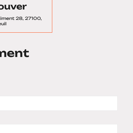
ouver
âtiment 28, 27100,
uil
ment