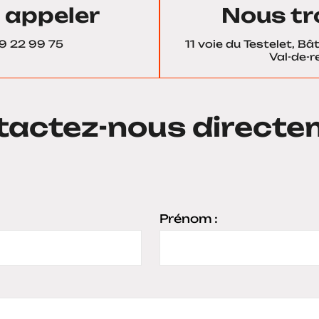
 appeler
Nous tr
9 22 99 75
11 voie du Testelet, B
Val-de-re
tactez-nous directe
Prénom :