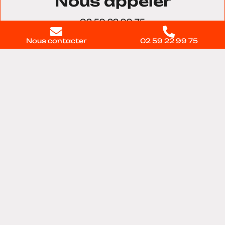
Nous appeler
02 59 22 99 75
Nous contacter
02 59 22 99 75
Nous trouver
11 voie du Testelet, Bâtiment 28, 27100, Val-de-
reuil
Contactez-nous
directement