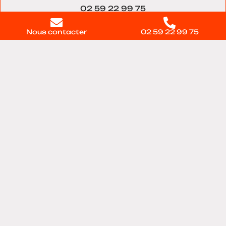
02 59 22 99 75
Nous contacter
02 59 22 99 75
Nous trouver
11 voie du Testelet, Bâtiment 28, 27100, Val-de-
reuil
Contactez-nous
directement