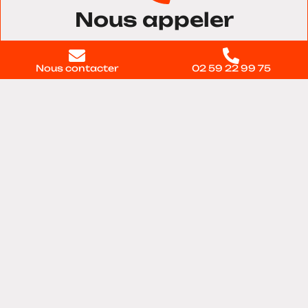
Nous appeler
02 59 22 99 75
Nous contacter
02 59 22 99 75
Nous trouver
11 voie du Testelet, Bâtiment 28, 27100, Val-de-
reuil
Contactez-nous
directement