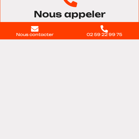
Nous appeler
02 59 22 99 75
Nous contacter
02 59 22 99 75
Nous trouver
11 voie du Testelet, Bâtiment 28, 27100, Val-de-
reuil
Contactez-nous
directement