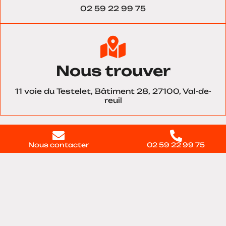
02 59 22 99 75
Nous trouver
11 voie du Testelet, Bâtiment 28, 27100, Val-de-
reuil
Contactez-nous
Nous contacter
02 59 22 99 75
directement