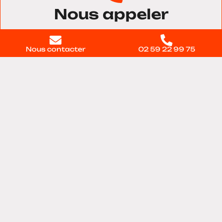
Nous appeler
02 59 22 99 75
Nous contacter
02 59 22 99 75
Nous trouver
11 voie du Testelet, Bâtiment 28, 27100, Val-de-
reuil
Contactez-nous
directement