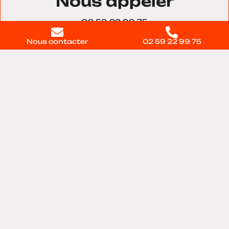
Nous appeler
02 59 22 99 75
Nous contacter
02 59 22 99 75
Nous trouver
11 voie du Testelet, Bâtiment 28, 27100, Val-de-
reuil
Contactez-nous
directement