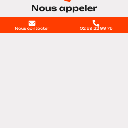
Nous appeler
02 59 22 99 75
Nous contacter
02 59 22 99 75
Nous trouver
11 voie du Testelet, Bâtiment 28, 27100, Val-de-
reuil
Contactez-nous
directement