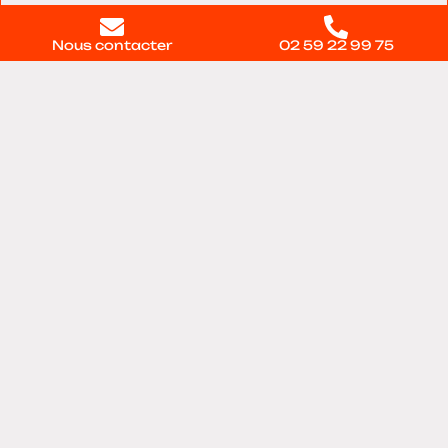
Nous contacter
02 59 22 99 75
Nous trouver
11 voie du Testelet, Bâtiment 28, 27100, Val-de-
reuil
Contactez-nous
directement
Nom :
Prénom :