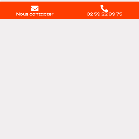
Nous contacter
02 59 22 99 75
Nous trouver
11 voie du Testelet, Bâtiment 28, 27100, Val-de-
reuil
Contactez-nous
directement
Nom :
Prénom :