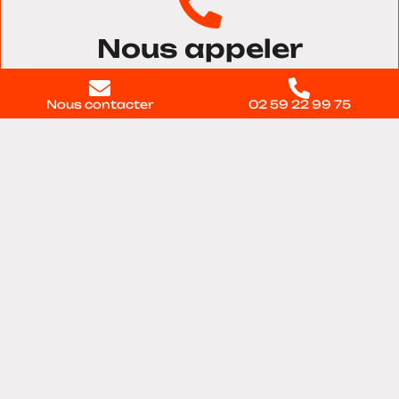
Nous appeler
02 59 22 99 75
Nous contacter
02 59 22 99 75
Nous trouver
11 voie du Testelet, Bâtiment 28, 27100, Val-de-
reuil
Contactez-nous
directement