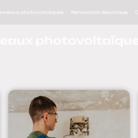
anneaux photovoltaïques
Rénovation électrique
neaux photovoltaïqu