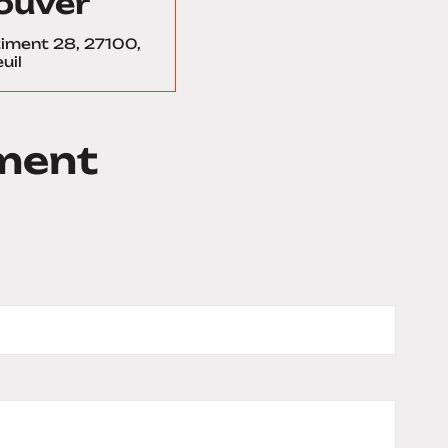
ouver
âtiment 28, 27100,
uil
ment