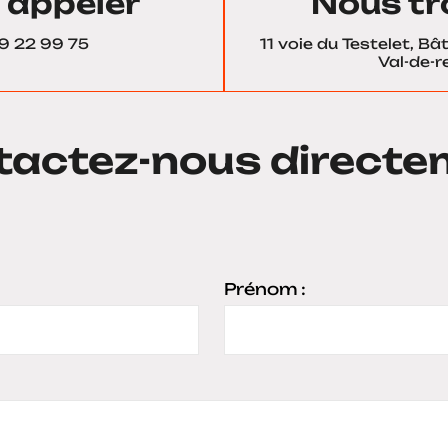
 appeler
Nous tr
9 22 99 75
11 voie du Testelet, B
Val-de-re
tactez-nous directe
Prénom :