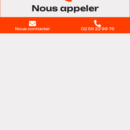
Nous appeler
02 59 22 99 75
Nous contacter
02 59 22 99 75
Nous trouver
11 voie du Testelet, Bâtiment 28, 27100, Val-de-
reuil
Contactez-nous
directement