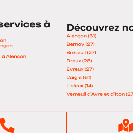
services à
Découvrez nos
Alençon (61)
con
Bernay (27)
ençon
Breteuil (27)
s à Alencon
Dreux (28)
Evreux (27)
L’aigle (61)
Lisieux (14)
Verneuil d’Avre et d’Iton (27