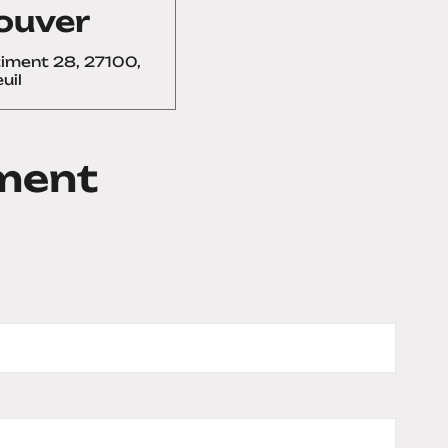
ouver
âtiment 28, 27100,
uil
ment