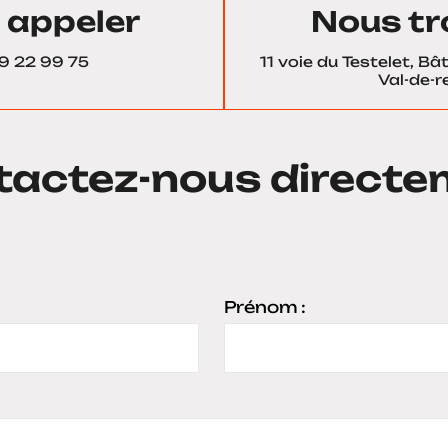
 appeler
Nous tr
9 22 99 75
11 voie du Testelet, B
Val-de-re
tactez-nous directe
Prénom :