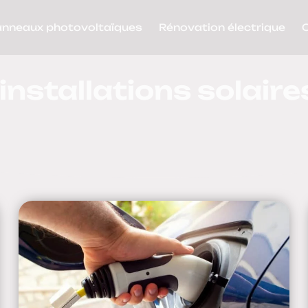
anneaux photovoltaïques
Rénovation électrique
nstallations solaire