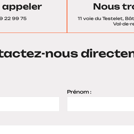
 appeler
Nous tr
9 22 99 75
11 voie du Testelet, B
Val-de-re
tactez-nous directe
Prénom :