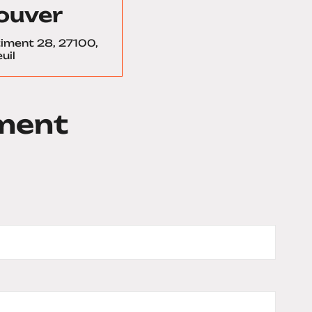
ouver
âtiment 28, 27100,
uil
ment